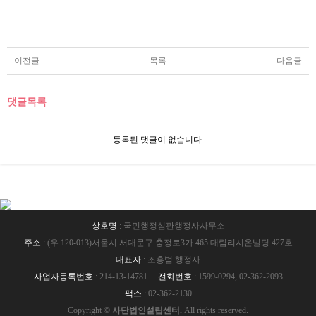
이전글
목록
다음글
댓글목록
등록된 댓글이 없습니다.
상호명
: 국민행정심판행정사사무소
주소
: (우 120-013)서울시 서대문구 충정로3가 465 대림리시온빌딩 427호
대표자
: 조홍범 행정사
사업자등록번호
: 214-13-14781
전화번호
: 1599-0294, 02-362-2093
팩스
: 02-362-2130
Copyright ©
사단법인설립센터.
All rights reserved.