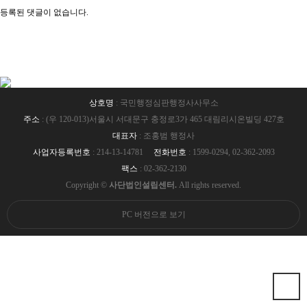
등록된 댓글이 없습니다.
상호명
: 국민행정심판행정사사무소
주소
: (우 120-013)서울시 서대문구 충정로3가 465 대림리시온빌딩 427호
대표자
: 조홍범 행정사
사업자등록번호
: 214-13-14781
전화번호
: 1599-0294, 02-362-2093
팩스
: 02-362-2130
Copyright ©
사단법인설립센터.
All rights reserved.
PC 버전으로 보기